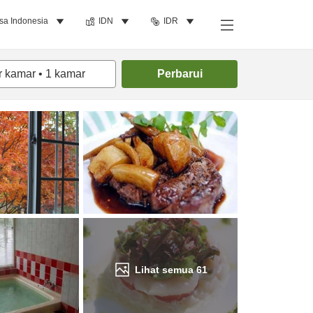
sa Indonesia
IDN
IDR
Cari kamar
r kamar
•
1
kamar
Perbarui
Lihat semua
61