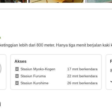
a
etinggian lebih dari 800 meter. Hanya tiga menit berjalan kaki k
Akses
F
Stasiun Myoko-Kogen
17
mnt
berkendara
Stasiun Furuma
22
mnt
berkendara
Stasiun Kurohime
26
mnt
berkendara
i