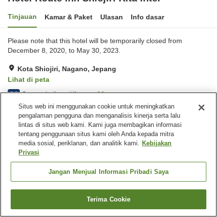
Tinjauan
Kamar & Paket
Ulasan
Info dasar
Please note that this hotel will be temporarily closed from
December 8, 2020, to May 30, 2023.
Kota Shiojiri, Nagano, Jepang
Lihat di peta
Sangat baik
Ulasan:
86
4.1
Situs web ini menggunakan cookie untuk meningkatkan
pengalaman pengguna dan menganalisis kinerja serta lalu
Fasilitas properti
lintas di situs web kami. Kami juga membagikan informasi
tentang penggunaan situs kami oleh Anda kepada mitra
Tempat parkir
Spa / Salon kecantikan
media sosial, periklanan, dan analitik kami.
Kebijakan
Restoran
Mesin penjual otomatis
Privasi
Beranda
Jepang
Nagano
Kota Shiojiri
Jangan Menjual Informasi Pribadi Saya
Hotel Route Inn Shiojiri Kita Inter
Terima Cookie
Cari kamar