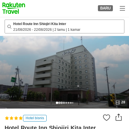
to
BARU
top
page
Hotel Route Inn Shiojiri Kita Inter
21/08/2026
-
22/08/2026
|
2 tamu
|
1 kamar
28
Hotel bisnis
Hotel Route Inn Shiojiri Kita Inter