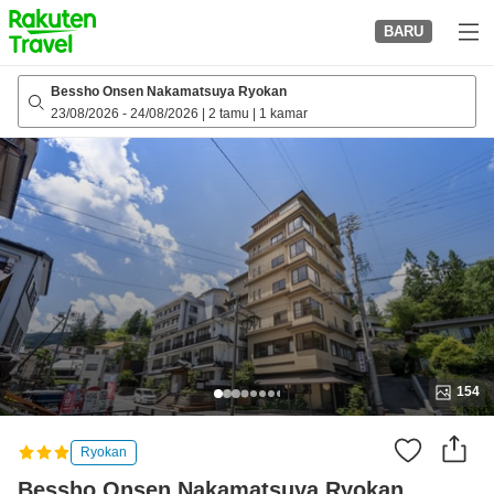
to
BARU
top
page
Bessho Onsen Nakamatsuya Ryokan
23/08/2026
-
24/08/2026
|
2 tamu
|
1 kamar
154
Ryokan
Bessho Onsen Nakamatsuya Ryokan