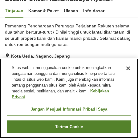
Tinjauan
Kamar & Paket
Ulasan
Info dasar
Pemenang Penghargaan Perunggu Perjalanan Rakuten selama
dua tahun berturut-turut / Dinilai tinggi untuk lantai tikar tatami di
seluruh properti kami dan kamar mandi pribadi / Selamat datang
untuk rombongan multi-generasi!
Kota Ueda, Nagano, Jepang
Lihat di peta
Situs web ini menggunakan cookie untuk meningkatkan
Luar biasa
Ulasan:
204
4.7
pengalaman pengguna dan menganalisis kinerja serta lalu
lintas di situs web kami. Kami juga membagikan informasi
tentang penggunaan situs kami oleh Anda kepada mitra
Fasilitas properti
media sosial, periklanan, dan analitik kami.
Kebijakan
Privasi
Tempat parkir
Kafe
Mesin penjual otomatis
Toko
Jangan Menjual Informasi Pribadi Saya
Beranda
Jepang
Nagano
Kota Ueda
Terima Cookie
Bessho Onsen Nakamatsuya Ryokan
Cari kamar