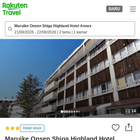
to
BARU
top
page
Maruike Onsen Shiga Highland Hotel Annex
21/08/2026
-
22/08/2026
|
2 tamu
|
1 kamar
14
Hotel resor
Maruike Onsen Shiga Highland Hotel