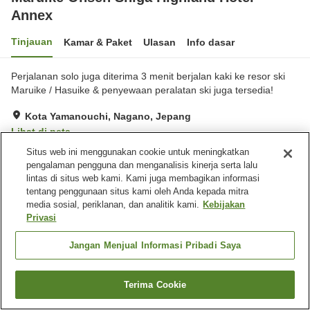
Annex
Tinjauan
Kamar & Paket
Ulasan
Info dasar
Perjalanan solo juga diterima 3 menit berjalan kaki ke resor ski
Maruike / Hasuike & penyewaan peralatan ski juga tersedia!
Kota Yamanouchi, Nagano, Jepang
Lihat di peta
Situs web ini menggunakan cookie untuk meningkatkan
Sangat baik
Ulasan:
21
3.9
pengalaman pengguna dan menganalisis kinerja serta lalu
lintas di situs web kami. Kami juga membagikan informasi
Fasilitas properti
tentang penggunaan situs kami oleh Anda kepada mitra
media sosial, periklanan, dan analitik kami.
Kebijakan
Tempat parkir
Pemandian besar
Privasi
Pemandian besar (air
Laundry berbayar
panas)
Jangan Menjual Informasi Pribadi Saya
Beranda
Jepang
Nagano
Kota Yamanouchi
Terima Cookie
Cari kamar
Maruike Onsen Shiga Highland Hotel Annex