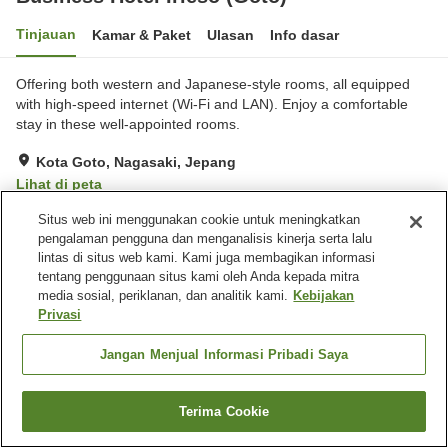
Tinjauan
Kamar & Paket
Ulasan
Info dasar
Offering both western and Japanese-style rooms, all equipped
with high-speed internet (Wi-Fi and LAN). Enjoy a comfortable
stay in these well-appointed rooms.
Kota Goto, Nagasaki, Jepang
Lihat di peta
Sangat baik
Ulasan:
4
3.9
Situs web ini menggunakan cookie untuk meningkatkan
pengalaman pengguna dan menganalisis kinerja serta lalu
lintas di situs web kami. Kami juga membagikan informasi
Fasilitas properti
tentang penggunaan situs kami oleh Anda kepada mitra
media sosial, periklanan, dan analitik kami.
Kebijakan
Tempat parkir
Mesin penjual otomatis
Privasi
Laundry berbayar
Pengiriman ke rumah
Jangan Menjual Informasi Pribadi Saya
Beranda
Jepang
Nagasaki
Kota Goto
Business Hotel Irieso (Goto)
Terima Cookie
Cari kamar