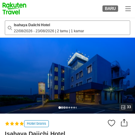
to
BARU
top
page
Isahaya Daiichi Hotel
22/08/2026
-
23/08/2026
|
2 tamu
|
1 kamar
33
Hotel bisnis
Isahaya Daiichi Hotel