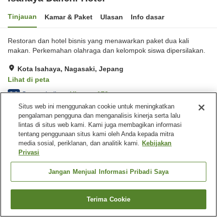
Tinjauan
Kamar & Paket
Ulasan
Info dasar
Restoran dan hotel bisnis yang menawarkan paket dua kali
makan. Perkemahan olahraga dan kelompok siswa dipersilakan.
Kota Isahaya, Nagasaki, Jepang
Lihat di peta
Sangat baik
Ulasan:
179
3.9
Situs web ini menggunakan cookie untuk meningkatkan
pengalaman pengguna dan menganalisis kinerja serta lalu
Fasilitas properti
lintas di situs web kami. Kami juga membagikan informasi
tentang penggunaan situs kami oleh Anda kepada mitra
Tempat parkir
Restoran
media sosial, periklanan, dan analitik kami.
Kebijakan
Pojok izakaya
Mesin penjual otomatis
Privasi
Beranda
Jepang
Nagasaki
Kota Isahaya
Jangan Menjual Informasi Pribadi Saya
Isahaya Daiichi Hotel
Terima Cookie
Cari kamar