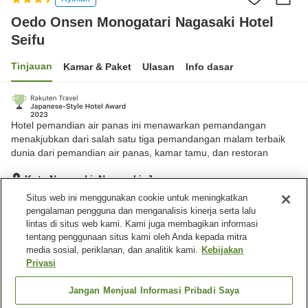
Oedo Onsen Monogatari Nagasaki Hotel
Seifu
Tinjauan
Kamar & Paket
Ulasan
Info dasar
Hotel pemandian air panas ini menawarkan pemandangan
menakjubkan dari salah satu tiga pemandangan malam terbaik
dunia dari pemandian air panas, kamar tamu, dan restoran
Kota Nagasaki, Nagasaki, Jepang
Lihat di peta
Situs web ini menggunakan cookie untuk meningkatkan
pengalaman pengguna dan menganalisis kinerja serta lalu
Sangat baik
Ulasan:
643
4.1
lintas di situs web kami. Kami juga membagikan informasi
tentang penggunaan situs kami oleh Anda kepada mitra
media sosial, periklanan, dan analitik kami.
Kebijakan
Fasilitas properti
Privasi
Tempat parkir
Sauna
Spa / Salon kecantikan
Mesin penjual otomatis
Jangan Menjual Informasi Pribadi Saya