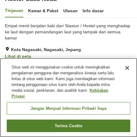
Tinjauan
Kamar & Paket
Ulasan
Info dasar
Empat menit berjalan kaki dari Stasiun / Hostel yang menghadap
ke laut dengan pemandangan laut yang tampak dari semua
kamar
Kota Nagasaki, Nagasaki, Jepang
Lihat di peta
Sangat baik
Ulasan:
154
4.1
Situs web ini menggunakan cookie untuk meningkatkan
pengalaman pengguna dan menganalisis kinerja serta lalu
lintas di situs web kami. Kami juga membagikan informasi
Fasilitas properti
tentang penggunaan situs kami oleh Anda kepada mitra
media sosial, periklanan, dan analitik kami.
Kebijakan
Wi-Fi
Lima menit berjalan kaki ke
Privasi
stasiun
Benar-benar bebas rokok
Penyedia air
Jangan Menjual Informasi Pribadi Saya
Beranda
Jepang
Nagasaki
Kota Nagasaki
Terima Cookie
Hostel Casa Noda
Cari kamar