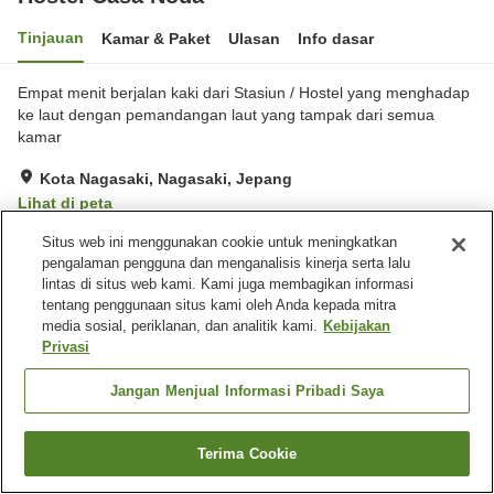
Tinjauan
Kamar & Paket
Ulasan
Info dasar
Empat menit berjalan kaki dari Stasiun / Hostel yang menghadap
ke laut dengan pemandangan laut yang tampak dari semua
kamar
Kota Nagasaki, Nagasaki, Jepang
Lihat di peta
Sangat baik
Ulasan:
154
4.1
Situs web ini menggunakan cookie untuk meningkatkan
pengalaman pengguna dan menganalisis kinerja serta lalu
lintas di situs web kami. Kami juga membagikan informasi
Fasilitas properti
tentang penggunaan situs kami oleh Anda kepada mitra
media sosial, periklanan, dan analitik kami.
Kebijakan
Wi-Fi
Lima menit berjalan kaki ke
Privasi
stasiun
Benar-benar bebas rokok
Penyedia air
Jangan Menjual Informasi Pribadi Saya
Beranda
Jepang
Nagasaki
Kota Nagasaki
Terima Cookie
Hostel Casa Noda
Cari kamar