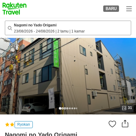
to
BARU
top
page
Nagomi no Yado Origami
23/08/2026
-
24/08/2026
|
2 tamu
|
1 kamar
31
Ryokan
Nagomi no Yado Origami