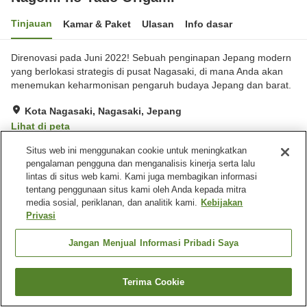
Tinjauan
Kamar & Paket
Ulasan
Info dasar
Direnovasi pada Juni 2022! Sebuah penginapan Jepang modern
yang berlokasi strategis di pusat Nagasaki, di mana Anda akan
menemukan keharmonisan pengaruh budaya Jepang dan barat.
Kota Nagasaki, Nagasaki, Jepang
Lihat di peta
Sangat baik
Ulasan:
22
4.1
Situs web ini menggunakan cookie untuk meningkatkan
pengalaman pengguna dan menganalisis kinerja serta lalu
lintas di situs web kami. Kami juga membagikan informasi
Fasilitas properti
tentang penggunaan situs kami oleh Anda kepada mitra
media sosial, periklanan, dan analitik kami.
Kebijakan
Tempat parkir
Lounge
Privasi
Bar
Kafe
Jangan Menjual Informasi Pribadi Saya
Beranda
Jepang
Nagasaki
Kota Nagasaki
Nagomi no Yado Origami
Terima Cookie
Cari kamar