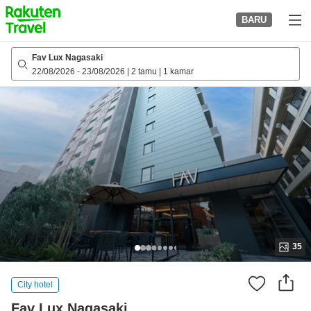
to
BARU
top
page
Fav Lux Nagasaki
22/08/2026
-
23/08/2026
|
2 tamu
|
1 kamar
35
City hotel
Fav Lux Nagasaki