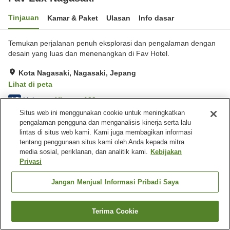
Tinjauan
Kamar & Paket
Ulasan
Info dasar
Temukan perjalanan penuh eksplorasi dan pengalaman dengan
desain yang luas dan menenangkan di Fav Hotel.
Kota Nagasaki, Nagasaki, Jepang
Lihat di peta
Hebat
Ulasan:
129
4.5
Situs web ini menggunakan cookie untuk meningkatkan
pengalaman pengguna dan menganalisis kinerja serta lalu
Fasilitas properti
lintas di situs web kami. Kami juga membagikan informasi
tentang penggunaan situs kami oleh Anda kepada mitra
Tempat parkir
Mandi jet
media sosial, periklanan, dan analitik kami.
Kebijakan
Sauna
Kafe
Privasi
Beranda
Jepang
Nagasaki
Kota Nagasaki
Jangan Menjual Informasi Pribadi Saya
Fav Lux Nagasaki
Terima Cookie
Cari kamar