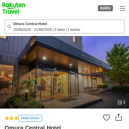
to
BARU
top
page
Omura Central Hotel
20/08/2026
-
21/08/2026
|
2 tamu
|
1 kamar
1
Hotel bisnis
Omura Central Hotel