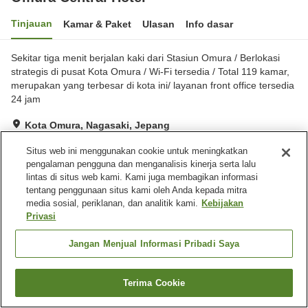
Tinjauan
Kamar & Paket
Ulasan
Info dasar
Sekitar tiga menit berjalan kaki dari Stasiun Omura / Berlokasi
strategis di pusat Kota Omura / Wi-Fi tersedia / Total 119 kamar,
merupakan yang terbesar di kota ini/ layanan front office tersedia
24 jam
Kota Omura, Nagasaki, Jepang
Lihat di peta
Situs web ini menggunakan cookie untuk meningkatkan
Sangat baik
Ulasan:
543
4
pengalaman pengguna dan menganalisis kinerja serta lalu
lintas di situs web kami. Kami juga membagikan informasi
tentang penggunaan situs kami oleh Anda kepada mitra
Fasilitas properti
media sosial, periklanan, dan analitik kami.
Kebijakan
Privasi
Tempat parkir
Spa / Salon kecantikan
Mesin penjual otomatis
Ruang serbaguna
Jangan Menjual Informasi Pribadi Saya
Beranda
Jepang
Nagasaki
Kota Omura
Terima Cookie
Omura Central Hotel
Cari kamar