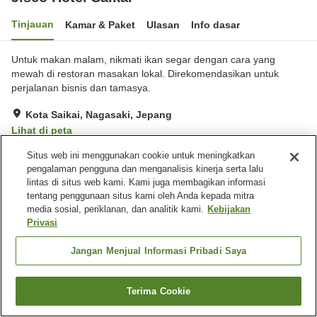
Tinjauan
Kamar & Paket
Ulasan
Info dasar
Untuk makan malam, nikmati ikan segar dengan cara yang
mewah di restoran masakan lokal. Direkomendasikan untuk
perjalanan bisnis dan tamasya.
Kota Saikai, Nagasaki, Jepang
Lihat di peta
Sangat baik
Ulasan:
134
4.1
Situs web ini menggunakan cookie untuk meningkatkan
pengalaman pengguna dan menganalisis kinerja serta lalu
lintas di situs web kami. Kami juga membagikan informasi
Fasilitas properti
tentang penggunaan situs kami oleh Anda kepada mitra
media sosial, periklanan, dan analitik kami.
Kebijakan
Tempat parkir
Sauna
Privasi
Mesin penjual otomatis
Laundry gratis
Jangan Menjual Informasi Pribadi Saya
Beranda
Jepang
Nagasaki
Kota Saikai
Jisco Hotel Saikai
Terima Cookie
Cari kamar