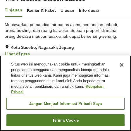
Tinjauan
Kamar & Paket
Ulasan
Info dasar
Menawarkan pemandian air panas alami, pemandian pribadi,
arena bowling, dan ruang karaoke. Sebuah properti di mana
orang dewasa maupun anak-anak dapat bersenang-senang.
Kota Sasebo, Nagasaki, Jepang
Lihat di peta
Sangat baik
Ulasan:
310
4
Situs web ini menggunakan cookie untuk meningkatkan
pengalaman pengguna dan menganalisis kinerja serta lalu
lintas di situs web kami. Kami juga membagikan informasi
Fasilitas properti
tentang penggunaan situs kami oleh Anda kepada mitra
media sosial, periklanan, dan analitik kami.
Kebijakan
Wi-Fi
Mandi jet
Privasi
Sauna
Gym / Klub kebugaran
Jangan Menjual Informasi Pribadi Saya
Beranda
Jepang
Nagasaki
Kota Sasebo
The Paradise Garden Sasebo
Terima Cookie
Cari kamar