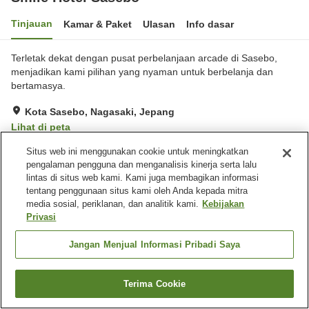
Tinjauan
Kamar & Paket
Ulasan
Info dasar
Terletak dekat dengan pusat perbelanjaan arcade di Sasebo,
menjadikan kami pilihan yang nyaman untuk berbelanja dan
bertamasya.
Kota Sasebo, Nagasaki, Jepang
Lihat di peta
Baik
Ulasan:
102
3.7
Situs web ini menggunakan cookie untuk meningkatkan
pengalaman pengguna dan menganalisis kinerja serta lalu
lintas di situs web kami. Kami juga membagikan informasi
Fasilitas properti
tentang penggunaan situs kami oleh Anda kepada mitra
media sosial, periklanan, dan analitik kami.
Kebijakan
Lima menit berjalan kaki ke
Restoran
Privasi
stasiun
Area tertentu bisa merokok
Mesin penjual otomatis
Jangan Menjual Informasi Pribadi Saya
Beranda
Jepang
Nagasaki
Kota Sasebo
Terima Cookie
Smile Hotel Sasebo
Cari kamar