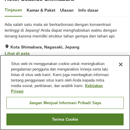
Tinjauan
Kamar & Paket
Ulasan
Info dasar
Ada salah satu mata air berkarbonasi dengan konsentrasi
tertinggi di Jepang! Anda dapat menghabiskan waktu dengan
tenang karena memiliki struktur tahan gempa dan tahan api.
Kota Shimabara, Nagasaki, Jepang
Lihat di peta
Hebat
Ulasan:
326
4.3
Situs web ini menggunakan cookie untuk meningkatkan
pengalaman pengguna dan menganalisis kinerja serta lalu
lintas di situs web kami. Kami juga membagikan informasi
Fasilitas properti
tentang penggunaan situs kami oleh Anda kepada mitra
media sosial, periklanan, dan analitik kami.
Kebijakan
Tempat parkir
Sauna
Privasi
Spa / Salon kecantikan
Restoran
Jangan Menjual Informasi Pribadi Saya
Beranda
Jepang
Nagasaki
Kota Shimabara
Hotel Seaside Shimabara
Terima Cookie
Cari kamar