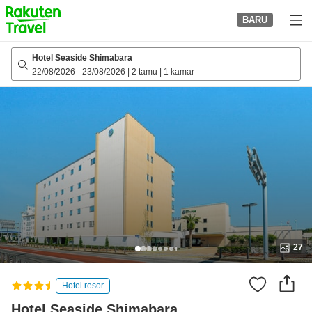
to
BARU
top
page
Hotel Seaside Shimabara
22/08/2026
-
23/08/2026
|
2 tamu
|
1 kamar
27
Hotel resor
Hotel Seaside Shimabara