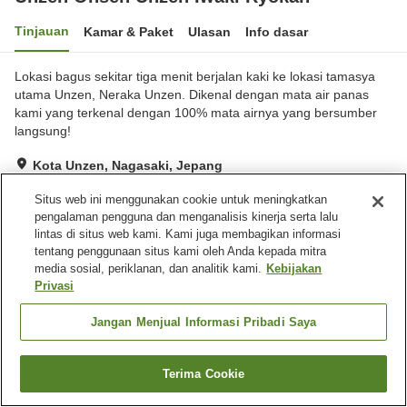
Tinjauan
Kamar & Paket
Ulasan
Info dasar
Lokasi bagus sekitar tiga menit berjalan kaki ke lokasi tamasya
utama Unzen, Neraka Unzen. Dikenal dengan mata air panas
kami yang terkenal dengan 100% mata airnya yang bersumber
langsung!
Kota Unzen, Nagasaki, Jepang
Lihat di peta
Situs web ini menggunakan cookie untuk meningkatkan
Sangat baik
Ulasan:
183
4
pengalaman pengguna dan menganalisis kinerja serta lalu
lintas di situs web kami. Kami juga membagikan informasi
tentang penggunaan situs kami oleh Anda kepada mitra
Fasilitas properti
media sosial, periklanan, dan analitik kami.
Kebijakan
Privasi
Tempat parkir
Mesin penjual otomatis
Toko
Aula perjamuan
Jangan Menjual Informasi Pribadi Saya
Beranda
Jepang
Nagasaki
Kota Unzen
Terima Cookie
Unzen Onsen Unzen Iwaki Ryokan
Cari kamar