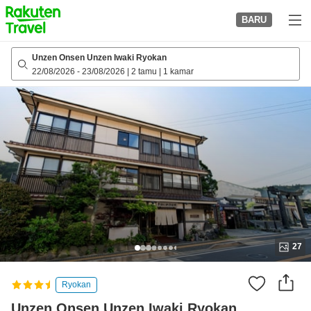
to
BARU
top
page
Unzen Onsen Unzen Iwaki Ryokan
22/08/2026
-
23/08/2026
|
2 tamu
|
1 kamar
27
Ryokan
Unzen Onsen Unzen Iwaki Ryokan