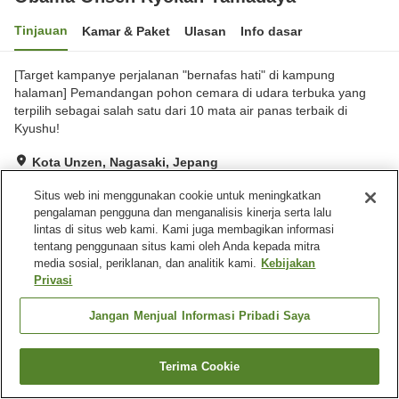
Tinjauan
Kamar & Paket
Ulasan
Info dasar
[Target kampanye perjalanan "bernafas hati" di kampung
halaman] Pemandangan pohon cemara di udara terbuka yang
terpilih sebagai salah satu dari 10 mata air panas terbaik di
Kyushu!
Kota Unzen, Nagasaki, Jepang
Lihat di peta
Situs web ini menggunakan cookie untuk meningkatkan
Sangat baik
Ulasan:
100
4.2
pengalaman pengguna dan menganalisis kinerja serta lalu
lintas di situs web kami. Kami juga membagikan informasi
tentang penggunaan situs kami oleh Anda kepada mitra
Fasilitas properti
media sosial, periklanan, dan analitik kami.
Kebijakan
Privasi
Tempat parkir
Mandi jet
Spa / Salon kecantikan
Toko
Jangan Menjual Informasi Pribadi Saya
Beranda
Jepang
Nagasaki
Kota Unzen
Terima Cookie
Obama Onsen Ryokan Yamadaya
Cari kamar