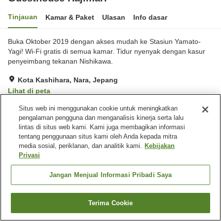
Tinjauan
Kamar & Paket
Ulasan
Info dasar
Buka Oktober 2019 dengan akses mudah ke Stasiun Yamato-
Yagi! Wi-Fi gratis di semua kamar. Tidur nyenyak dengan kasur
penyeimbang tekanan Nishikawa.
Kota Kashihara, Nara, Jepang
Lihat di peta
Hebat
Ulasan:
42
4.4
Situs web ini menggunakan cookie untuk meningkatkan
pengalaman pengguna dan menganalisis kinerja serta lalu
lintas di situs web kami. Kami juga membagikan informasi
Fasilitas properti
tentang penggunaan situs kami oleh Anda kepada mitra
media sosial, periklanan, dan analitik kami.
Kebijakan
Wi-Fi
Benar-benar bebas rokok
Privasi
Ruang tamu bersama
Dapur bersama
Jangan Menjual Informasi Pribadi Saya
Beranda
Jepang
Nara
Kota Kashihara
Guesthouse Hajimari
Terima Cookie
Cari kamar