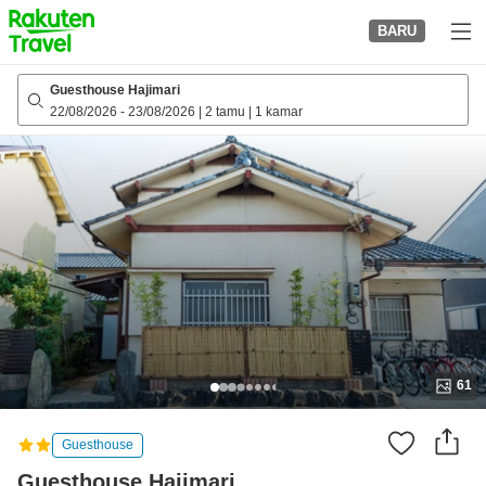
to
BARU
top
page
Guesthouse Hajimari
22/08/2026
-
23/08/2026
|
2 tamu
|
1 kamar
61
Guesthouse
Guesthouse Hajimari