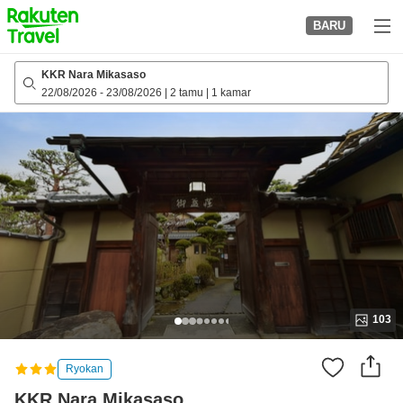
to
BARU
top
page
KKR Nara Mikasaso
22/08/2026
-
23/08/2026
|
2 tamu
|
1 kamar
103
Ryokan
KKR Nara Mikasaso