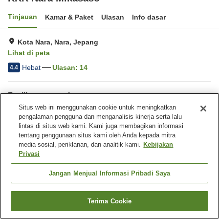
Tinjauan
Kamar & Paket
Ulasan
Info dasar
Kota Nara, Nara, Jepang
Lihat di peta
Hebat
Ulasan:
14
4.4
Fasilitas properti
Situs web ini menggunakan cookie untuk meningkatkan
Tempat parkir
Mesin penjual otomatis
pengalaman pengguna dan menganalisis kinerja serta lalu
Aula perjamuan
Pemandian besar
lintas di situs web kami. Kami juga membagikan informasi
tentang penggunaan situs kami oleh Anda kepada mitra
media sosial, periklanan, dan analitik kami.
Kebijakan
Beranda
Jepang
Nara
Kota Nara
KKR Nara Mikasaso
Privasi
Jangan Menjual Informasi Pribadi Saya
Terima Cookie
Cari kamar