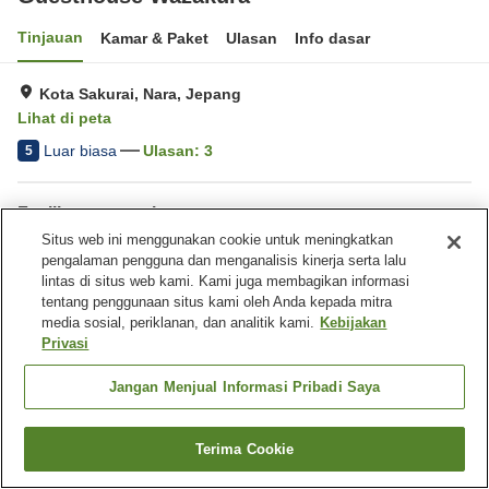
Tinjauan
Kamar & Paket
Ulasan
Info dasar
Kota Sakurai, Nara, Jepang
Lihat di peta
Luar biasa
Ulasan:
3
5
Fasilitas properti
Situs web ini menggunakan cookie untuk meningkatkan
Pantangan makan
Pantangan makan (vegan)
pengalaman pengguna dan menganalisis kinerja serta lalu
(vegetarian)
lintas di situs web kami. Kami juga membagikan informasi
tentang penggunaan situs kami oleh Anda kepada mitra
media sosial, periklanan, dan analitik kami.
Kebijakan
Beranda
Jepang
Nara
Kota Sakurai
Privasi
Guesthouse Wazakura
Jangan Menjual Informasi Pribadi Saya
Terima Cookie
Cari kamar