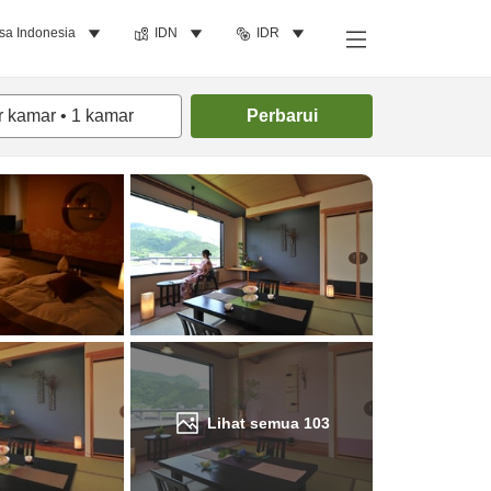
sa Indonesia
IDN
IDR
Cari kamar
r kamar
•
1
kamar
Perbarui
Lihat semua
103