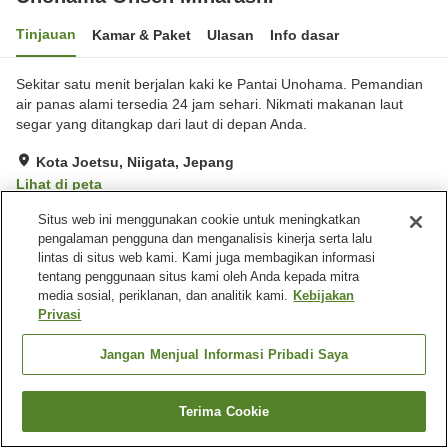
Tinjauan
Kamar & Paket
Ulasan
Info dasar
Sekitar satu menit berjalan kaki ke Pantai Unohama. Pemandian
air panas alami tersedia 24 jam sehari. Nikmati makanan laut
segar yang ditangkap dari laut di depan Anda.
Kota Joetsu, Niigata, Jepang
Lihat di peta
Hebat
Ulasan:
60
4.3
Situs web ini menggunakan cookie untuk meningkatkan
pengalaman pengguna dan menganalisis kinerja serta lalu
lintas di situs web kami. Kami juga membagikan informasi
Fasilitas properti
tentang penggunaan situs kami oleh Anda kepada mitra
media sosial, periklanan, dan analitik kami.
Kebijakan
Tempat parkir
Spa / Salon kecantikan
Privasi
Mesin penjual otomatis
Toko
Jangan Menjual Informasi Pribadi Saya
Beranda
Jepang
Niigata
Kota Joetsu
Unohama Onsen Miharashi
Terima Cookie
Cari kamar