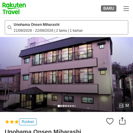
to
BARU
top
page
Unohama Onsen Miharashi
21/08/2026
-
22/08/2026
|
2 tamu
|
1 kamar
32
Ryokan
Unohama Onsen Miharashi