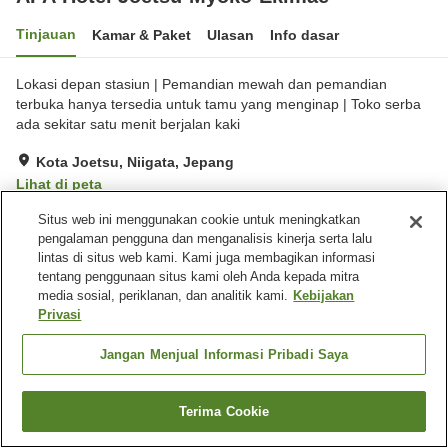
Tinjauan
Kamar & Paket
Ulasan
Info dasar
Lokasi depan stasiun | Pemandian mewah dan pemandian
terbuka hanya tersedia untuk tamu yang menginap | Toko serba
ada sekitar satu menit berjalan kaki
Kota Joetsu, Niigata, Jepang
Lihat di peta
Sangat baik
Ulasan:
218
4.2
Situs web ini menggunakan cookie untuk meningkatkan
pengalaman pengguna dan menganalisis kinerja serta lalu
lintas di situs web kami. Kami juga membagikan informasi
Fasilitas properti
tentang penggunaan situs kami oleh Anda kepada mitra
media sosial, periklanan, dan analitik kami.
Kebijakan
Tempat parkir
Spa / Salon kecantikan
Privasi
Restoran
Mesin penjual otomatis
Jangan Menjual Informasi Pribadi Saya
Beranda
Jepang
Niigata
Kota Joetsu
APA Hotel Joetsu-Myoko-Ekimae
Terima Cookie
Cari kamar