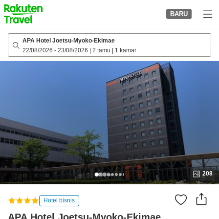
to
BARU
top
page
APA Hotel Joetsu-Myoko-Ekimae
22/08/2026
-
23/08/2026
|
2 tamu
|
1 kamar
208
Hotel bisnis
APA Hotel Joetsu-Myoko-Ekimae