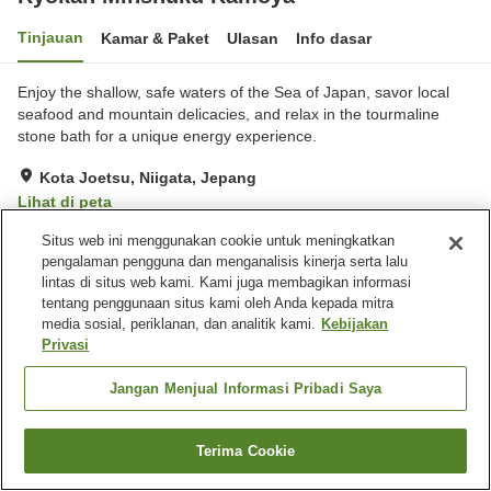
Tinjauan
Kamar & Paket
Ulasan
Info dasar
Enjoy the shallow, safe waters of the Sea of Japan, savor local
seafood and mountain delicacies, and relax in the tourmaline
stone bath for a unique energy experience.
Kota Joetsu, Niigata, Jepang
Lihat di peta
Sangat baik
Ulasan:
30
3.9
Situs web ini menggunakan cookie untuk meningkatkan
pengalaman pengguna dan menganalisis kinerja serta lalu
lintas di situs web kami. Kami juga membagikan informasi
Fasilitas properti
tentang penggunaan situs kami oleh Anda kepada mitra
media sosial, periklanan, dan analitik kami.
Kebijakan
Tempat parkir
Pemandian besar
Privasi
Antar jemput
Pengiriman ke rumah
Jangan Menjual Informasi Pribadi Saya
Beranda
Jepang
Niigata
Kota Joetsu
Ryokan Minshuku Kamoya
Terima Cookie
Cari kamar