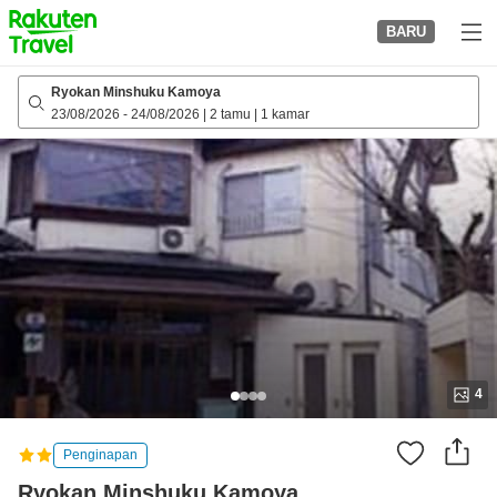
to
BARU
top
page
Ryokan Minshuku Kamoya
23/08/2026
-
24/08/2026
|
2 tamu
|
1 kamar
4
Penginapan
Ryokan Minshuku Kamoya