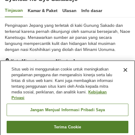
Tinjauan
Kamar & Paket
Ulasan
Info dasar
Penginapan Jepang yang terletak di kaki Gunung Sakado dan
terkenal karena pernah dikunjungi oleh samurai bersejarah, Naoe
Kanetsugu. Menawarkan sumber air panas yang secara
langsung mempercantik kulit dan hidangan lokal musiman
dengan nasi Koshihikari yang diolah dari Minami Uonuma.
Kota Minamiuonuma, Niigata, Jepang
Lihat di peta
Situs web ini menggunakan cookie untuk meningkatkan
pengalaman pengguna dan menganalisis kinerja serta lalu
Sangat baik
Ulasan:
71
4.1
lintas di situs web kami. Kami juga membagikan informasi
tentang penggunaan situs kami oleh Anda kepada mitra
media sosial, periklanan, dan analitik kami.
Kebijakan
Fasilitas properti
Privasi
Tempat parkir
Restoran
Lounge
Pojok izakaya
Jangan Menjual Informasi Pribadi Saya
Beranda
Jepang
Niigata
Kota Minamiuonuma
Terima Cookie
Cari kamar
Syunsai no Syo Sakadojo