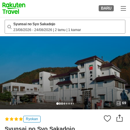
to
BARU
top
page
Syunsai no Syo Sakadojo
23/08/2026
-
24/08/2026
|
2 tamu
|
1 kamar
69
Ryokan
Syunsai no Syo Sakadojo