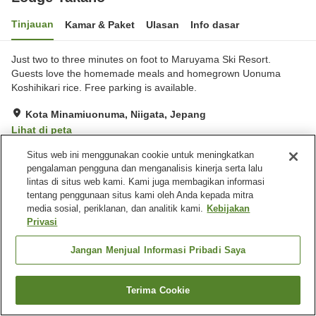
Tinjauan
Kamar & Paket
Ulasan
Info dasar
Just two to three minutes on foot to Maruyama Ski Resort.
Guests love the homemade meals and homegrown Uonuma
Koshihikari rice. Free parking is available.
Kota Minamiuonuma, Niigata, Jepang
Lihat di peta
Situs web ini menggunakan cookie untuk meningkatkan
Fasilitas properti
pengalaman pengguna dan menganalisis kinerja serta lalu
lintas di situs web kami. Kami juga membagikan informasi
Tempat parkir
Mesin penjual otomatis
tentang penggunaan situs kami oleh Anda kepada mitra
Ruang pengeringan
Pemandian besar
media sosial, periklanan, dan analitik kami.
Kebijakan
peralatan
Privasi
Jangan Menjual Informasi Pribadi Saya
Beranda
Jepang
Niigata
Kota Minamiuonuma
Lodge Takano
Terima Cookie
Cari kamar