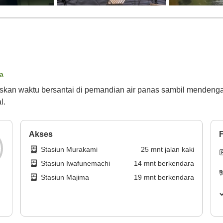
ta
kan waktu bersantai di pemandian air panas sambil mendenga
l.
Akses
F
Stasiun Murakami
25
mnt
jalan kaki
Stasiun Iwafunemachi
14
mnt
berkendara
Stasiun Majima
19
mnt
berkendara