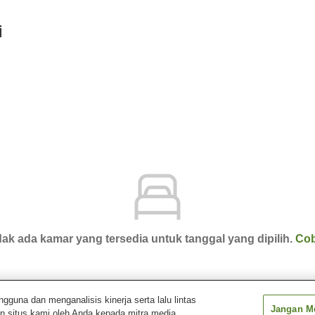
i
ak ada kamar yang tersedia untuk tanggal yang dipilih.
Cob
una dan menganalisis kinerja serta lalu lintas
Jangan Me
n situs kami oleh Anda kepada mitra media