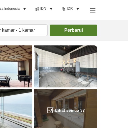
sa Indonesia
IDN
IDR
Cari kamar
r kamar
•
1
kamar
Perbarui
Lihat semua
37