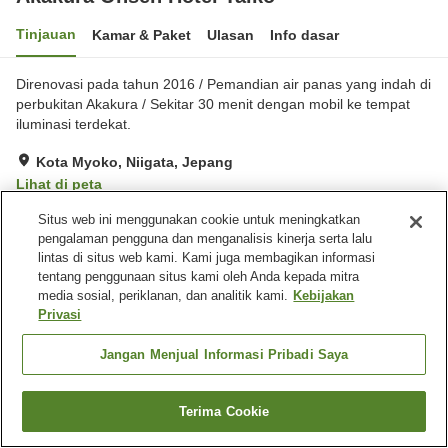
Tinjauan
Kamar & Paket
Ulasan
Info dasar
Direnovasi pada tahun 2016 / Pemandian air panas yang indah di
perbukitan Akakura / Sekitar 30 menit dengan mobil ke tempat
iluminasi terdekat.
Kota Myoko, Niigata, Jepang
Lihat di peta
Sangat baik
Ulasan:
79
3.9
Situs web ini menggunakan cookie untuk meningkatkan
pengalaman pengguna dan menganalisis kinerja serta lalu
lintas di situs web kami. Kami juga membagikan informasi
Fasilitas properti
tentang penggunaan situs kami oleh Anda kepada mitra
media sosial, periklanan, dan analitik kami.
Kebijakan
Tempat parkir
Sauna
Privasi
Spa / Salon kecantikan
Kafe
Jangan Menjual Informasi Pribadi Saya
Beranda
Jepang
Niigata
Kota Myoko
Akakura Onsen Hotel Taiko
Terima Cookie
Cari kamar