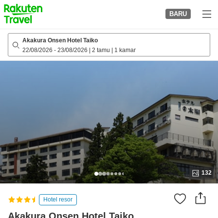
to
BARU
top
page
Akakura Onsen Hotel Taiko
22/08/2026
-
23/08/2026
|
2 tamu
|
1 kamar
132
Hotel resor
Akakura Onsen Hotel Taiko