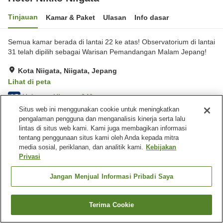
Tinjauan
Kamar & Paket
Ulasan
Info dasar
Semua kamar berada di lantai 22 ke atas! Observatorium di lantai
31 telah dipilih sebagai Warisan Pemandangan Malam Jepang!
Kota Niigata, Niigata, Jepang
Lihat di peta
Hebat
Ulasan:
840
4.5
Situs web ini menggunakan cookie untuk meningkatkan
pengalaman pengguna dan menganalisis kinerja serta lalu
Fasilitas properti
lintas di situs web kami. Kami juga membagikan informasi
tentang penggunaan situs kami oleh Anda kepada mitra
Tempat parkir
Restoran
media sosial, periklanan, dan analitik kami.
Kebijakan
Lounge
Kafe
Privasi
Jangan Menjual Informasi Pribadi Saya
Beranda
Jepang
Niigata
Kota Niigata
Hotel Nikko Niigata
Terima Cookie
Cari kamar