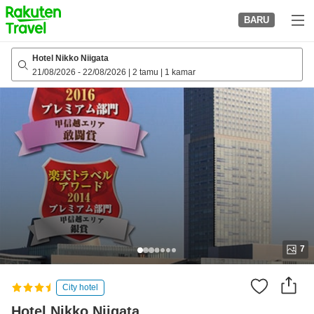
to
BARU
top
page
Hotel Nikko Niigata
21/08/2026
-
22/08/2026
|
2 tamu
|
1 kamar
7
City hotel
Hotel Nikko Niigata