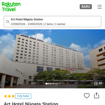
to
BARU
top
page
Art Hotel Niigata Station
22/08/2026
-
23/08/2026
|
2 tamu
|
1 kamar
16
City hotel
Art Hotel Niigata Station