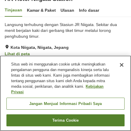
Tinjauan
Kamar & Paket
Ulasan
Info dasar
Langsung terhubung dengan Stasiun JR Niigata. Sekitar dua
menit berjalan kaki dari gerbang tiket timur melalui lorong
penghubung timur.
Kota Niigata, Niigata, Jepang
Lihat di peta
Hebat
Ulasan:
710
4.3
Situs web ini menggunakan cookie untuk meningkatkan
pengalaman pengguna dan menganalisis kinerja serta lalu
lintas di situs web kami. Kami juga membagikan informasi
Fasilitas properti
tentang penggunaan situs kami oleh Anda kepada mitra
media sosial, periklanan, dan analitik kami.
Kebijakan
Wi-Fi
Mesin penjual otomatis
Privasi
Ruang rapat
Aula perjamuan
Jangan Menjual Informasi Pribadi Saya
Beranda
Jepang
Niigata
Kota Niigata
Art Hotel Niigata Station
Terima Cookie
Cari kamar