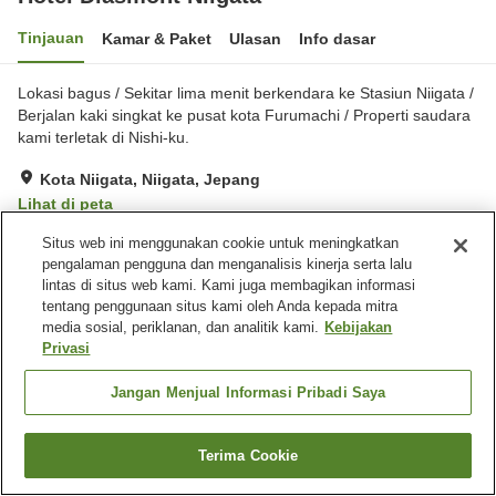
Tinjauan
Kamar & Paket
Ulasan
Info dasar
Lokasi bagus / Sekitar lima menit berkendara ke Stasiun Niigata /
Berjalan kaki singkat ke pusat kota Furumachi / Properti saudara
kami terletak di Nishi-ku.
Kota Niigata, Niigata, Jepang
Lihat di peta
Hebat
Ulasan:
189
4.3
Situs web ini menggunakan cookie untuk meningkatkan
pengalaman pengguna dan menganalisis kinerja serta lalu
lintas di situs web kami. Kami juga membagikan informasi
Fasilitas properti
tentang penggunaan situs kami oleh Anda kepada mitra
media sosial, periklanan, dan analitik kami.
Kebijakan
Tempat parkir
Spa / Salon kecantikan
Privasi
Mesin penjual otomatis
Ruang rapat
Jangan Menjual Informasi Pribadi Saya
Beranda
Jepang
Niigata
Kota Niigata
Hotel Diasmont Niigata
Terima Cookie
Cari kamar