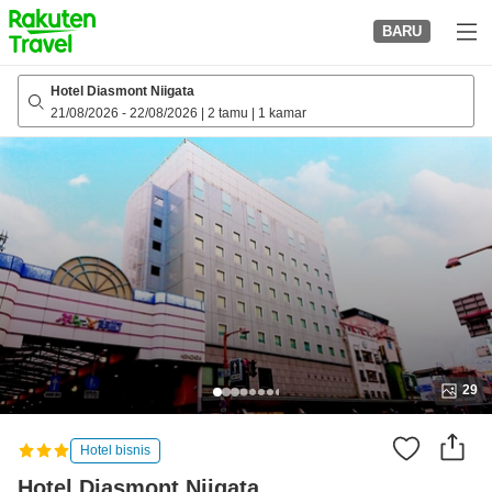
to
BARU
top
page
Hotel Diasmont Niigata
21/08/2026
-
22/08/2026
|
2 tamu
|
1 kamar
29
Hotel bisnis
Hotel Diasmont Niigata