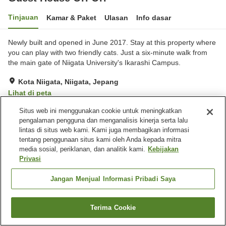
Tinjauan
Kamar & Paket
Ulasan
Info dasar
Newly built and opened in June 2017. Stay at this property where
you can play with two friendly cats. Just a six-minute walk from
the main gate of Niigata University's Ikarashi Campus.
Kota Niigata, Niigata, Jepang
Lihat di peta
Hebat
Ulasan:
5
4.6
Situs web ini menggunakan cookie untuk meningkatkan
pengalaman pengguna dan menganalisis kinerja serta lalu
lintas di situs web kami. Kami juga membagikan informasi
Fasilitas properti
tentang penggunaan situs kami oleh Anda kepada mitra
media sosial, periklanan, dan analitik kami.
Kebijakan
Tempat parkir
Privasi
Beranda
Jepang
Jangan Menjual Informasi Pribadi Saya
Niigata
Kota Niigata
Guest House Ori Ori
Terima Cookie
Cari kamar