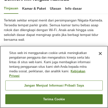
Tinjauan
Kamar & Paket
Ulasan
Info dasar
Terletak sekitar empat menit dari persimpangan Niigata-Kameda.
Tersedia tempat parkir gratis. Semua kamar tamu bebas asap
rokok dan dilengkapi dengan Wi-Fi. Anak-anak hingga usia
sekolah dasar dapat menginap gratis jika berbagi tempat tidur
bersama wali.
Kota Niigata, Niigata, Jepang
Situs web ini menggunakan cookie untuk meningkatkan
Lihat di peta
pengalaman pengguna dan menganalisis kinerja serta lalu
Sangat baik
Ulasan:
412
4
lintas di situs web kami. Kami juga membagikan informasi
tentang penggunaan situs kami oleh Anda kepada mitra
media sosial, periklanan, dan analitik kami.
Kebijakan
Fasilitas properti
Privasi
Tempat parkir
Cuci kering
Jangan Menjual Informasi Pribadi Saya
Beranda
Jepang
Niigata
Kota Niigata
Comfort Inn Niigata Kameda
Terima Cookie
Cari kamar