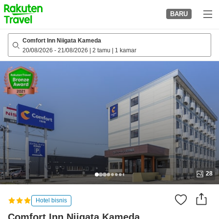
to
BARU
top
page
Comfort Inn Niigata Kameda
20/08/2026
-
21/08/2026
|
2 tamu
|
1 kamar
28
Hotel bisnis
Comfort Inn Niigata Kameda