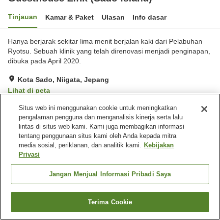
Tinjauan
Kamar & Paket
Ulasan
Info dasar
Hanya berjarak sekitar lima menit berjalan kaki dari Pelabuhan
Ryotsu. Sebuah klinik yang telah direnovasi menjadi penginapan,
dibuka pada April 2020.
Kota Sado, Niigata, Jepang
Lihat di peta
Sangat baik
Ulasan:
15
4.1
Situs web ini menggunakan cookie untuk meningkatkan
pengalaman pengguna dan menganalisis kinerja serta lalu
lintas di situs web kami. Kami juga membagikan informasi
Fasilitas properti
tentang penggunaan situs kami oleh Anda kepada mitra
media sosial, periklanan, dan analitik kami.
Kebijakan
Wi-Fi
Sauna
Privasi
Kafe
Benar-benar bebas rokok
Jangan Menjual Informasi Pribadi Saya
Beranda
Jepang
Niigata
Kota Sado
Guesthouse Zink (Sado Island)
Terima Cookie
Cari kamar