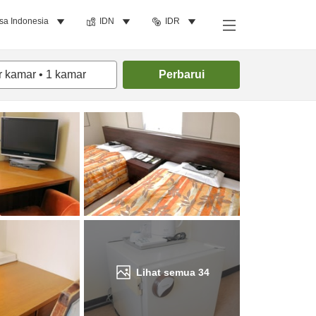
sa Indonesia
IDN
IDR
Cari kamar
r kamar
•
1
kamar
Perbarui
Lihat semua
34