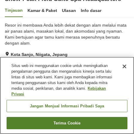
Tinjauan
Kamar & Paket
Ulasan
Info dasar
Resor ini membawa Anda lebih dekat dengan alam melalui mata
air panas alami, masakan lokal, dan akomodasi yang nyaman.
Kami bertujuan agar tamu kami merasa sepenuhnya bersatu
dengan alam.
Kota Sanjo, Niigata, Jepang
Lihat di peta
Situs web ini menggunakan cookie untuk meningkatkan
Hebat
Ulasan:
13
4.4
pengalaman pengguna dan menganalisis kinerja serta lalu
lintas di situs web kami. Kami juga membagikan informasi
tentang penggunaan situs kami oleh Anda kepada mitra
Fasilitas properti
media sosial, periklanan, dan analitik kami.
Kebijakan
Privasi
Tempat parkir
Sauna
Restoran
Toko
Jangan Menjual Informasi Pribadi Saya
Beranda
Jepang
Niigata
Kota Sanjo
Terima Cookie
Snow Peak Field Suite Spa Headquarters
Cari kamar