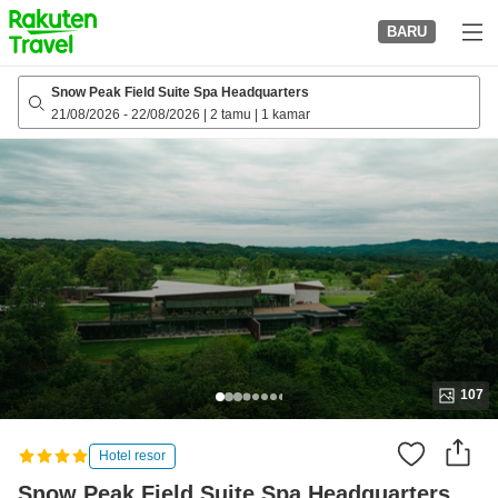
to
BARU
top
page
Snow Peak Field Suite Spa Headquarters
21/08/2026
-
22/08/2026
|
2 tamu
|
1 kamar
107
Hotel resor
Snow Peak Field Suite Spa Headquarters