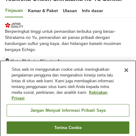
Tinjauan
Kamar & Paket
Ulasan
Info dasar
Berperingkat tinggi untuk pemandian terbuka yang besar-
Shiratama no Yu, pemandian air panas pribadi dengan
kandungan sulfur yang kaya, dan hidangan kaiseki musiman
bergaya Echigo.
Kota Shibata, Niigata, Jepang
Lihat di peta
Situs web ini menggunakan cookie untuk meningkatkan
pengalaman pengguna dan menganalisis kinerja serta lalu
Luar biasa
Ulasan:
836
4.7
lintas di situs web kami. Kami juga membagikan informasi
tentang penggunaan situs kami oleh Anda kepada mitra
media sosial, periklanan, dan analitik kami.
Kebijakan
Fasilitas properti
Privasi
Tempat parkir
Sauna
Spa / Salon kecantikan
Makan pribadi
Jangan Menjual Informasi Pribadi Saya
Beranda
Jepang
Niigata
Kota Shibata
Terima Cookie
Cari kamar
Tsukioka Onsen Shiratama no Yu Senkei