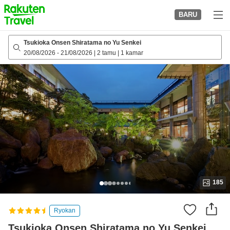
to
BARU
top
page
Tsukioka Onsen Shiratama no Yu Senkei
20/08/2026
-
21/08/2026
|
2 tamu
|
1 kamar
185
Ryokan
Tsukioka Onsen Shiratama no Yu Senkei