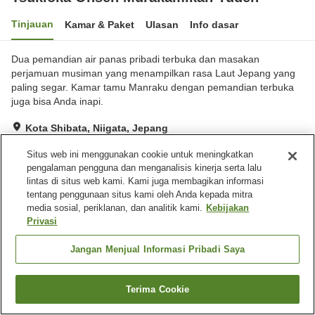
Tinjauan
Kamar & Paket
Ulasan
Info dasar
Dua pemandian air panas pribadi terbuka dan masakan
perjamuan musiman yang menampilkan rasa Laut Jepang yang
paling segar. Kamar tamu Manraku dengan pemandian terbuka
juga bisa Anda inapi.
Kota Shibata, Niigata, Jepang
Lihat di peta
Situs web ini menggunakan cookie untuk meningkatkan
Sangat baik
Ulasan:
130
4.2
pengalaman pengguna dan menganalisis kinerja serta lalu
lintas di situs web kami. Kami juga membagikan informasi
tentang penggunaan situs kami oleh Anda kepada mitra
Fasilitas properti
media sosial, periklanan, dan analitik kami.
Kebijakan
Privasi
Tempat parkir
Sauna
Spa / Salon kecantikan
Kafe
Jangan Menjual Informasi Pribadi Saya
Beranda
Jepang
Niigata
Kota Shibata
Terima Cookie
Tsukioka Onsen Murakamikan Yuden
Cari kamar