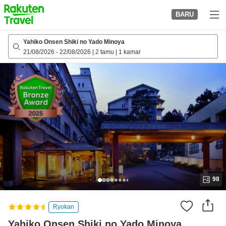
to
BARU
top
page
Yahiko Onsen Shiki no Yado Minoya
21/08/2026
-
22/08/2026
|
2 tamu
|
1 kamar
98
Ryokan
Yahiko Onsen Shiki no Yado Minoya