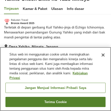
Tinjauan
Kamar & Paket
Ulasan
Info dasar
Terletak di depan gerbang Kuil Yahiko-jinja di Echigo Ichinomiya.
Menawarkan pemandangan Gunung Yahiko yang indah dari bak
mandi pengintai di lantai paling atas.
Desa Yahiko, Niigata, Jepang
Lihat di peta
Situs web ini menggunakan cookie untuk meningkatkan
pengalaman pengguna dan menganalisis kinerja serta lalu
Hebat
Ulasan:
525
4.4
lintas di situs web kami. Kami juga membagikan informasi
tentang penggunaan situs kami oleh Anda kepada mitra
media sosial, periklanan, dan analitik kami.
Kebijakan
Fasilitas properti
Privasi
Tempat parkir
Sauna
Spa / Salon kecantikan
Restoran
Jangan Menjual Informasi Pribadi Saya
Beranda
Jepang
Niigata
Desa Yahiko
Terima Cookie
Cari kamar
Yahiko Onsen Shiki no Yado Minoya