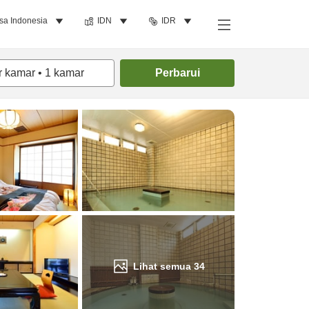
sa Indonesia
IDN
IDR
Cari kamar
r kamar
•
1
kamar
Perbarui
Lihat semua
34