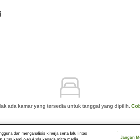
i
ak ada kamar yang tersedia untuk tanggal yang dipilih.
Cob
una dan menganalisis kinerja serta lalu lintas
Jangan Me
n situs kami oleh Anda kepada mitra media