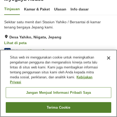
Tinjauan
Kamar & Paket
Ulasan
Info dasar
Sekitar satu menit dari Stasiun Yahiko / Bersantai di kamar
tenang bergaya Jepang kami.
Desa Yahiko, Niigata, Jepang
Lihat di peta
Hebat
Ulasan:
8
4.4
Situs web ini menggunakan cookie untuk meningkatkan
pengalaman pengguna dan menganalisis kinerja serta lalu
Fasilitas properti
lintas di situs web kami. Kami juga membagikan informasi
tentang penggunaan situs kami oleh Anda kepada mitra
Tempat parkir
Kafe
media sosial, periklanan, dan analitik kami.
Kebijakan
Mesin penjual otomatis
Aula perjamuan
Privasi
Jangan Menjual Informasi Pribadi Saya
Beranda
Jepang
Niigata
Desa Yahiko
Myogaya House
Terima Cookie
Cari kamar