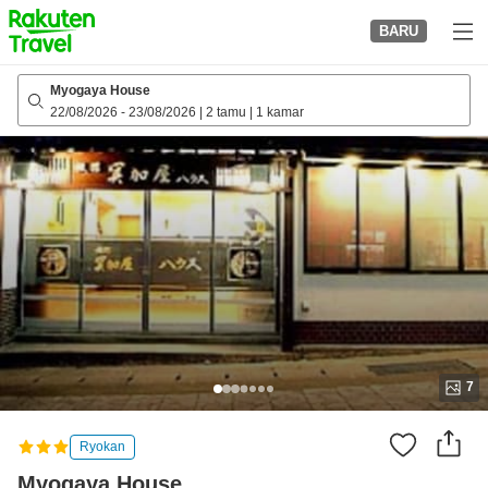
to
BARU
top
page
Myogaya House
22/08/2026
-
23/08/2026
|
2 tamu
|
1 kamar
7
Ryokan
Myogaya House