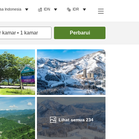
sa Indonesia
IDN
IDR
Cari kamar
r kamar
•
1
kamar
Perbarui
Lihat semua
234