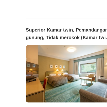
Superior Kamar twin, Pemandanga
gunung, Tidak merokok (Kamar twi
superior (37㎡)[Bangunan utama]／
bebas asap rokok)