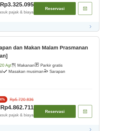
Rp3.325.095
Reservasi
suk pajak & biaya
arapan dan Makan Malam Prasmanan
an]
20 Agt
Makanan
Parkir gratis
al
Masakan musiman
Sarapan
Rp5.720.836
4
%
Rp4.862.711
Reservasi
suk pajak & biaya