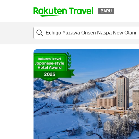
BARU
t
Tinjauan
Kamar & Paket
Ulasan
Fasilitas
o
p
P
a
g
e
_
s
e
a
r
c
h