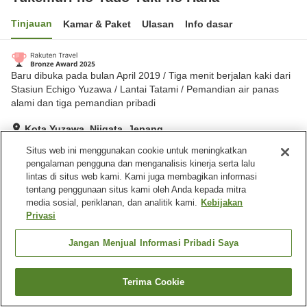
Tinjauan
Kamar & Paket
Ulasan
Info dasar
Baru dibuka pada bulan April 2019 / Tiga menit berjalan kaki dari
Stasiun Echigo Yuzawa / Lantai Tatami / Pemandian air panas
alami dan tiga pemandian pribadi
Kota Yuzawa, Niigata, Jepang
Lihat di peta
Situs web ini menggunakan cookie untuk meningkatkan
pengalaman pengguna dan menganalisis kinerja serta lalu
Hebat
Ulasan:
429
4.3
lintas di situs web kami. Kami juga membagikan informasi
tentang penggunaan situs kami oleh Anda kepada mitra
media sosial, periklanan, dan analitik kami.
Kebijakan
Fasilitas properti
Privasi
Tempat parkir
Sauna
Spa / Salon kecantikan
Restoran
Jangan Menjual Informasi Pribadi Saya
Beranda
Jepang
Niigata
Kota Yuzawa
Terima Cookie
Cari kamar
Yukemuri no Yado Yuki no Hana