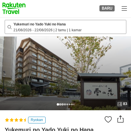
to
BARU
top
page
Yukemuri no Yado Yuki no Hana
21/08/2026
-
22/08/2026
|
2 tamu
|
1 kamar
83
Ryokan
Yukemuri no Yado Yuki no Hana