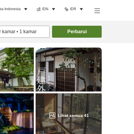
sa Indonesia
IDN
IDR
Cari kamar
r kamar
•
1
kamar
Perbarui
Lihat semua
41