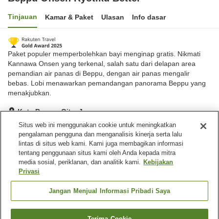
Tinjauan
Kamar & Paket
Ulasan
Info dasar
Paket populer memperbolehkan bayi menginap gratis. Nikmati
Kannawa Onsen yang terkenal, salah satu dari delapan area
pemandian air panas di Beppu, dengan air panas mengalir
bebas. Lobi menawarkan pemandangan panorama Beppu yang
menakjubkan.
Kota Beppu, Oita, Jepang
Lihat di peta
Situs web ini menggunakan cookie untuk meningkatkan
pengalaman pengguna dan menganalisis kinerja serta lalu
Hebat
Ulasan:
283
4.4
lintas di situs web kami. Kami juga membagikan informasi
tentang penggunaan situs kami oleh Anda kepada mitra
media sosial, periklanan, dan analitik kami.
Kebijakan
Fasilitas properti
Privasi
Tempat parkir
Restoran
Lounge
Mesin penjual otomatis
Jangan Menjual Informasi Pribadi Saya
Beranda
Jepang
Oita
Kota Beppu
Terima Cookie