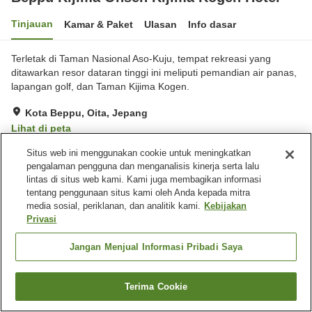
Tinjauan
Kamar & Paket
Ulasan
Info dasar
Terletak di Taman Nasional Aso-Kuju, tempat rekreasi yang
ditawarkan resor dataran tinggi ini meliputi pemandian air panas,
lapangan golf, dan Taman Kijima Kogen.
Kota Beppu, Oita, Jepang
Lihat di peta
Hebat
Ulasan:
374
4.4
Situs web ini menggunakan cookie untuk meningkatkan
pengalaman pengguna dan menganalisis kinerja serta lalu
lintas di situs web kami. Kami juga membagikan informasi
Fasilitas properti
tentang penggunaan situs kami oleh Anda kepada mitra
media sosial, periklanan, dan analitik kami.
Kebijakan
Wi-Fi
Sauna
Privasi
Restoran
Benar-benar bebas rokok
Jangan Menjual Informasi Pribadi Saya
Beranda
Jepang
Oita
Kota Beppu
Beppu Kijima Onsen Kijima Kogen Hotel
Terima Cookie
Cari kamar