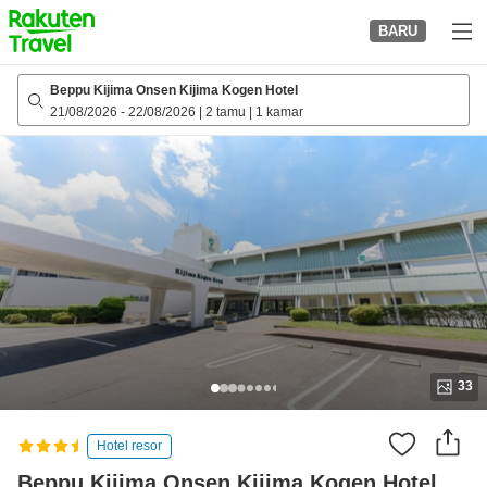
to
BARU
top
page
Beppu Kijima Onsen Kijima Kogen Hotel
21/08/2026
-
22/08/2026
|
2 tamu
|
1 kamar
33
Hotel resor
Beppu Kijima Onsen Kijima Kogen Hotel