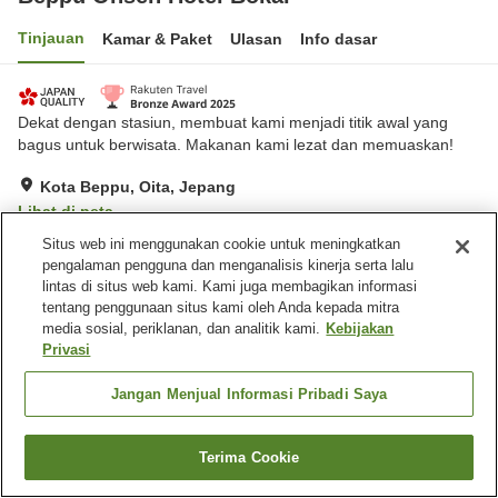
Tinjauan
Kamar & Paket
Ulasan
Info dasar
Dekat dengan stasiun, membuat kami menjadi titik awal yang
bagus untuk berwisata. Makanan kami lezat dan memuaskan!
Kota Beppu, Oita, Jepang
Lihat di peta
Situs web ini menggunakan cookie untuk meningkatkan
Hebat
Ulasan:
326
4.4
pengalaman pengguna dan menganalisis kinerja serta lalu
lintas di situs web kami. Kami juga membagikan informasi
Fasilitas properti
tentang penggunaan situs kami oleh Anda kepada mitra
media sosial, periklanan, dan analitik kami.
Kebijakan
Tempat parkir
Kafe
Privasi
Mesin penjual otomatis
Toko
Jangan Menjual Informasi Pribadi Saya
Beranda
Jepang
Oita
Kota Beppu
Beppu Onsen Hotel Bokai
Terima Cookie
Cari kamar