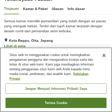
Tinjauan
Kamar & Paket
Ulasan
Info dasar
Semua kamar memiliki pemandian yang indah dengan air panas
yang mengalir bebas. Terdiri dari tujuh kamar terpisah dengan
desain rumit dan pemandian semi terbuka.
Kota Beppu, Oita, Jepang
Lihat di peta
Luar biasa
Ulasan:
93
4.8
Situs web ini menggunakan cookie untuk meningkatkan
pengalaman pengguna dan menganalisis kinerja serta lalu
lintas di situs web kami. Kami juga membagikan informasi
Fasilitas properti
tentang penggunaan situs kami oleh Anda kepada mitra
media sosial, periklanan, dan analitik kami.
Kebijakan
Wi-Fi
Mesin penjual otomatis
Privasi
Parkir gratis
Air panas langsung dari
sumbernya
Jangan Menjual Informasi Pribadi Saya
Beranda
Jepang
Oita
Kota Beppu
Tokunoyado Fubuan
Terima Cookie
Cari kamar