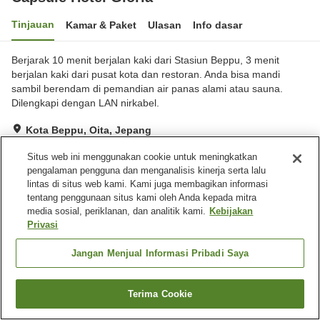
Tinjauan
Kamar & Paket
Ulasan
Info dasar
Berjarak 10 menit berjalan kaki dari Stasiun Beppu, 3 menit
berjalan kaki dari pusat kota dan restoran. Anda bisa mandi
sambil berendam di pemandian air panas alami atau sauna.
Dilengkapi dengan LAN nirkabel.
Kota Beppu, Oita, Jepang
Lihat di peta
Situs web ini menggunakan cookie untuk meningkatkan
Sangat baik
Ulasan:
354
4
pengalaman pengguna dan menganalisis kinerja serta lalu
lintas di situs web kami. Kami juga membagikan informasi
tentang penggunaan situs kami oleh Anda kepada mitra
Fasilitas properti
media sosial, periklanan, dan analitik kami.
Kebijakan
Privasi
Tempat parkir
Sauna
Spa / Salon kecantikan
Mesin penjual otomatis
Jangan Menjual Informasi Pribadi Saya
Beranda
Jepang
Oita
Kota Beppu
Capsule Hotel Gloria
Terima Cookie
Cari kamar